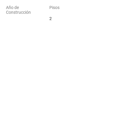
Año de
Pisos
Construcción
2
Ubicación
Satelital