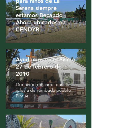
para niños de La
Serena siempre
estamos Becando
Ahora ubicados en
CENDYR
Ayudamos en el Sismo
27 de febrero de
2010
Donación de carpa para la
iglesia derrumbada pueblo
Pintue