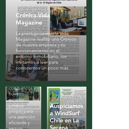
La Revista
Vida
Crónica Vida
Magazine
Magazine
pudo
observar
La prestigiosa revista Vida
nuestro
Magazine realizo una Crónica
trabajo de
de nuestra empresa y su
calidad y
funcionamiento en el
servicio
entorno Inmobiliario, los
premium en
invitamos a leer para
atención al
conocernos un poco más.
cliente ya que
contamos con
convenios
con bancos y
nuestro
estudio
jurídico
Auspiciamos
propio para
a WindSurf
una atención
Chile en La
eficiente y
Serena
segura.