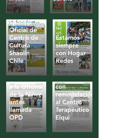
Sponsor
Oficial de
Centro de
Estamos
Cultura
siempre
Shaolin
con Hogar
Chile
Redes
10 Años
Apoyando
Apoyamos
a la Oficina
con
de la Niñez
remodelación
antes
al Centro
llamada
Terapéutico
OPD
Elqui
Clases de Kung-fu