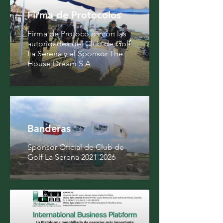
Firma de Protocolos
Firma de Protocolos con las
autoridades del Club de Golf
La Serena y el Sponsor The
House Dream S.A
Banderas
Sponsor Oficial de Club de
Golf La Serena 2021-2026
Crónica
Vida
Magazine