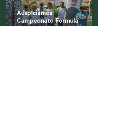
Auspiciamos
Campeonato Formula
de WindSurf Chile
Clases de Kung-fu
para niños de La
Serena