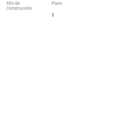
Año de
Pisos
Construcción
2
Ubicación
Satelital
Los Flamencos 4374, Coquimbo, Chile