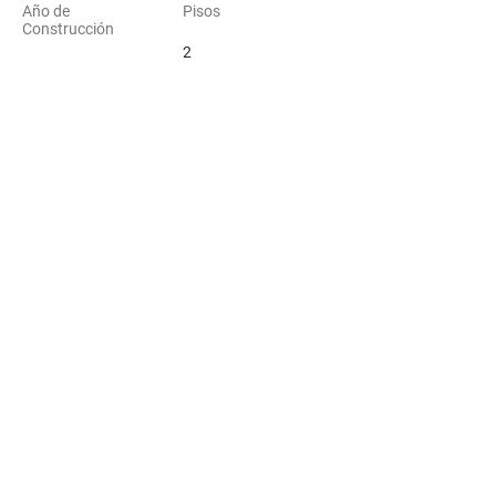
Año de
Pisos
Construcción
2
Ubicación
Satelital
Los Flamencos 4374, Coquimbo, Chile