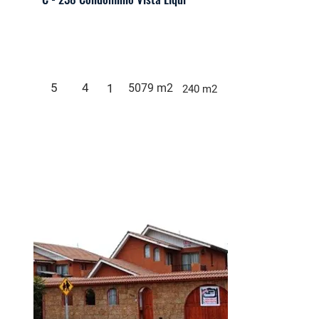
5
4
1
5079 m2
240 m2
Casas