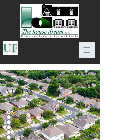
UF
VENTAS
Status
All
Casas
Casas Campo
Chalet
Comercial
Departamentos