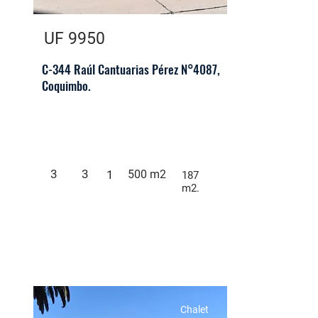
UF 9950
C-344 Raúl Cantuarias Pérez N°4087,
Coquimbo.
3
3
1
500 m2
187
m2.
Chalet