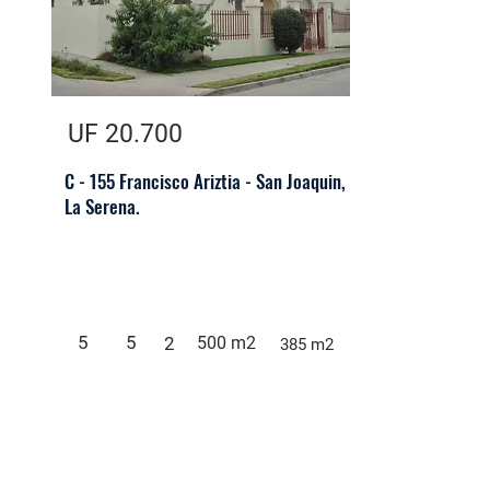
UF 20.700
C - 155 Francisco Ariztia - San Joaquin,
La Serena.
5
5
2
500 m2
385 m2