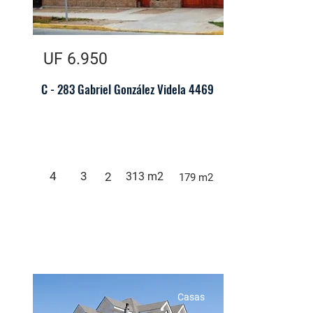
UF 6.950
C - 283 Gabriel González Videla 4469
4
3
2
313 m2
179 m2
Casas