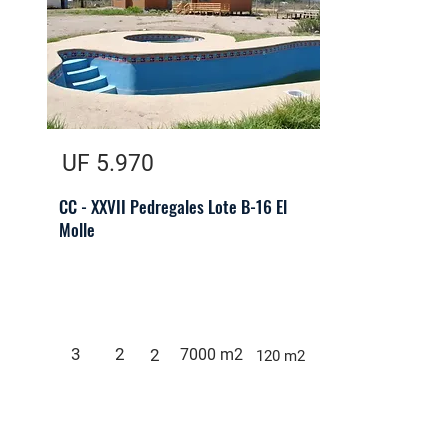
UF 5.970
CC - XXVII Pedregales Lote B-16 El
Molle
3
2
2
7000 m2
120 m2