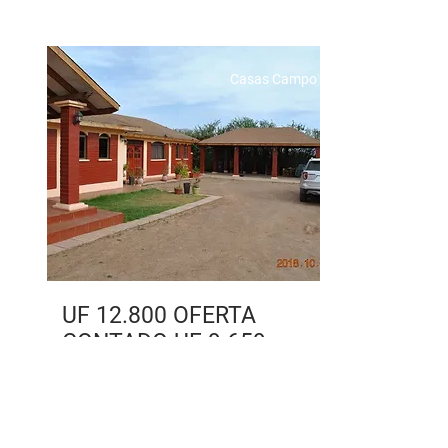
Casas Campo
UF 12.800 OFERTA
CONTADO UF 9.659
CC - XXXIII Condominio San Osvaldo Pc.
35, Pan de Azúcar, Loteo
El Sauce.