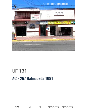
Arriendo Comercial
UF 131
AC - 267 Balmaceda 1091
12
4
1
327 m2
327 m2