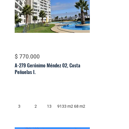
$ 770.000
A-279 Gerónimo Méndez 02, Costa
Peñuelas I.
3
2
13
9133 m2
68 m2