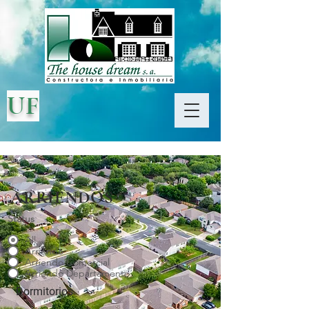
UF
ARRIENDOS
Status
All
Arriendo
Arriendo Comercial
Arriendo Departamento
Dormitorios