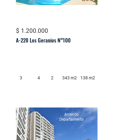
$ 1.200.000
A-228 Los Geranios N°100
3
4
2
343 m2
138 m2
Arriendo
Departamento